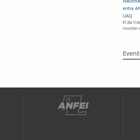
Nacional
entre AN
UAQ
El día 9 
reunión d
Event