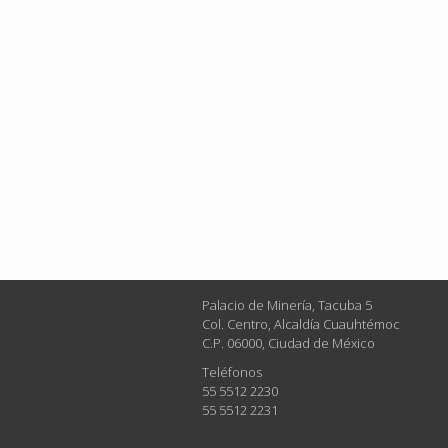
Palacio de Minería, Tacuba 5
Col. Centro, Alcaldía Cuauhtémoc
C.P. 06000, Ciudad de México
Teléfonos
55 5512 2230
55 5512 2231