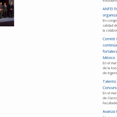
estudiant
ANFEI fo
organiza
En congru
calidad d
la colabo
Comité 
continú
fortalec
México
En el mar
de la Aso
de Ingeni
Talento 
Concurso
En el mar
de Cienci
Facultad
Avanza l