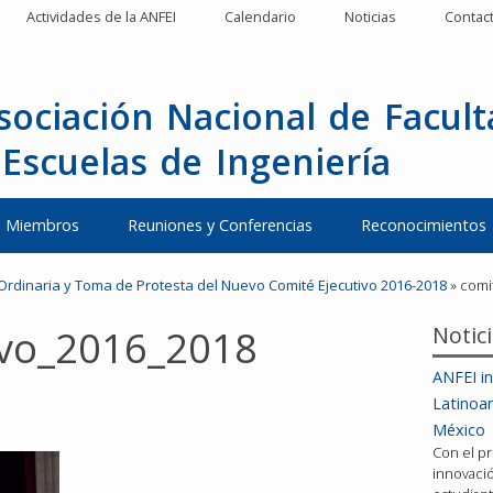
Actividades de la ANFEI
Calendario
Noticias
Contac
sociación Nacional de Facul
 Escuelas de Ingeniería
Miembros
Reuniones y Conferencias
Reconocimientos
Ordinaria y Toma de Protesta del Nuevo Comité Ejecutivo 2016-2018
»
comi
Notic
ivo_2016_2018
ANFEI in
Latinoa
México
Con el pr
innovació