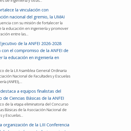
es de ingeniería y otras…
rtalece la vinculación con
ción nacional del gremio, la UMAI
encia con su misión de fortalecer la
e la educación en ingeniería y promover
ración entre las…
Ejecutivo de la ANFEI 2026-2028
a con el compromiso de la ANFEI de
er la educación en ingeniería en
co de la LII Asamblea General Ordinaria
ciación Nacional de Facultades y Escuelas
ería (ANFEI),…
destaca a equipos finalistas del
 de Ciencias Básicas de la ANFEI
co de la etapa eliminatoria del Concurso
as Básicas de la Asociación Nacional de
es y Escuelas…
a organización de la LIII Conferencia