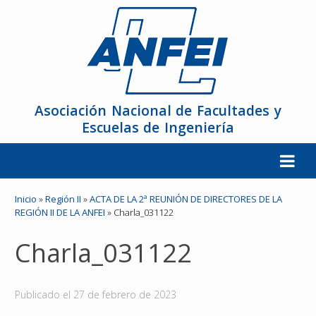
Asociación Nacional de Facultades y
Escuelas de Ingeniería
La ANFEI
Inicio
»
Región II
»
ACTA DE LA 2ª REUNIÓN DE DIRECTORES DE LA
REGIÓN II DE LA ANFEI
»
Charla_031122
Organización
Charla_031122
Miembros
Publicado el
27 de febrero de 2023
Reuniones y Conferencias