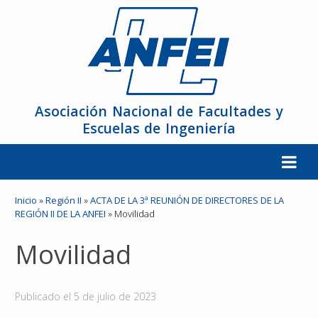
Asociación Nacional de Facultades y
Escuelas de Ingeniería
La ANFEI
Inicio
»
Región II
»
ACTA DE LA 3ª REUNIÓN DE DIRECTORES DE LA
REGIÓN II DE LA ANFEI
»
Movilidad
Organización
Movilidad
Miembros
Publicado el
5 de julio de 2023
Reuniones y Conferencias