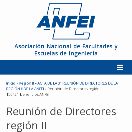
Asociación Nacional de Facultades y
Escuelas de Ingeniería
La ANFEI
Inicio
»
Región II
»
ACTA DE LA 3ª REUNIÓN DE DIRECTORES DE LA
REGIÓN II DE LA ANFEI
»
Reunión de Directores región II
150421_beneficios ANFEI
Organización
Reunión de Directores
Miembros
región II
Reuniones y Conferencias