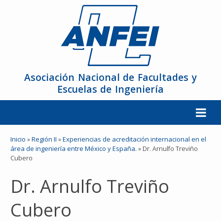
Asociación Nacional de Facultades y
Escuelas de Ingeniería
La ANFEI
Inicio
»
Región II
»
Experiencias de acreditación internacional en el
área de ingeniería entre México y España.
»
Dr. Arnulfo Treviño
Cubero
Organización
Dr. Arnulfo Treviño
Miembros
Cubero
Reuniones y Conferencias