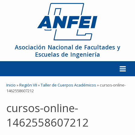
Asociación Nacional de Facultades y
Escuelas de Ingeniería
La ANFEI
Inicio
»
Región VII
»
Taller de Cuerpos Académicos
»
cursos-online-
1462558607212
Organización
cursos-online-
Miembros
1462558607212
Reuniones y Conferencias