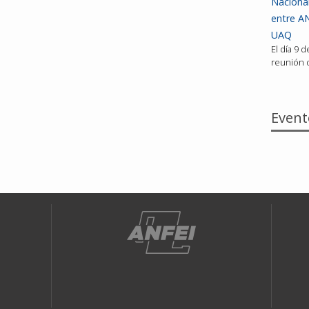
Nacional
entre AN
UAQ
El día 9 
reunión d
Event