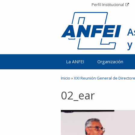
Perfil Institucional
A
y
La ANFEI
Organización
Inicio
»
XXI Reunión General de Director
02_ear