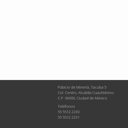
Palacio de Minería, Tacuba 5
Col. Centro, Alcaldía Cuauhtémoc
C.P. 06000, Ciudad de México
Teléfonos
55 5512 2230
55 5512 2231