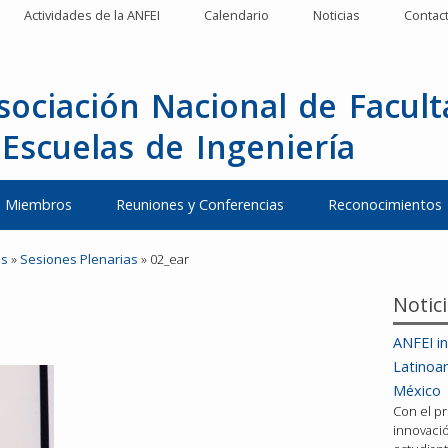
Actividades de la ANFEI
Calendario
Noticias
Contac
sociación Nacional de Facul
 Escuelas de Ingeniería
Miembros
Reuniones y Conferencias
Reconocimientos
es
»
Sesiones Plenarias
»
02_ear
Notic
ANFEI in
Latinoa
México
Con el pr
innovació