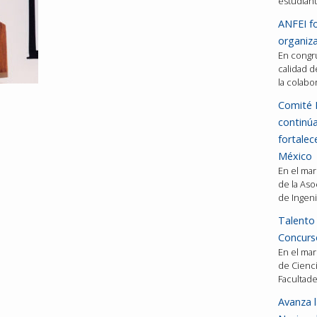
estudiant
ANFEI fo
organiza
En congru
calidad d
la colabo
Comité 
continú
fortalec
México
En el mar
de la Aso
de Ingeni
Talento 
Concurso
En el mar
de Cienci
Facultad
Avanza l