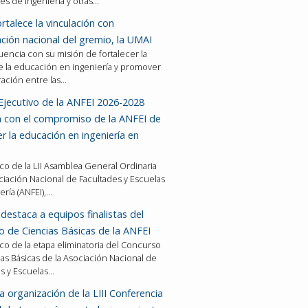
es de ingeniería y otras…
rtalece la vinculación con
ción nacional del gremio, la UMAI
encia con su misión de fortalecer la
e la educación en ingeniería y promover
ración entre las…
Ejecutivo de la ANFEI 2026-2028
a con el compromiso de la ANFEI de
er la educación en ingeniería en
co de la LII Asamblea General Ordinaria
ciación Nacional de Facultades y Escuelas
ería (ANFEI),…
destaca a equipos finalistas del
 de Ciencias Básicas de la ANFEI
co de la etapa eliminatoria del Concurso
as Básicas de la Asociación Nacional de
es y Escuelas…
a organización de la LIII Conferencia