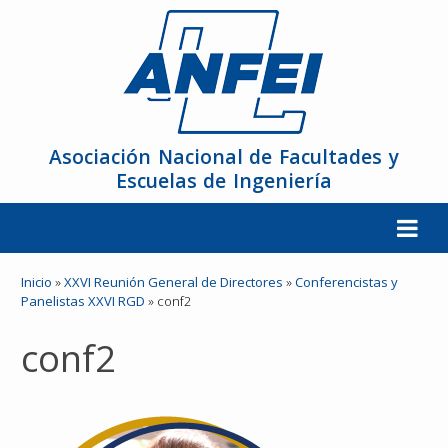
Asociación Nacional de Facultades y
Escuelas de Ingeniería
La ANFEI
Inicio
»
XXVI Reunión General de Directores
»
Conferencistas y
Panelistas XXVI RGD
»
conf2
Organización
conf2
Miembros
Reuniones y Conferencias