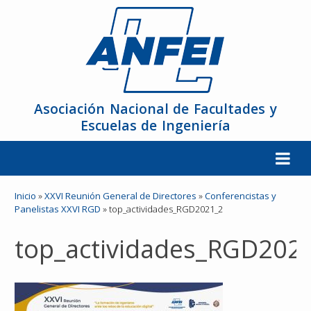
Asociación Nacional de Facultades y
Escuelas de Ingeniería
La ANFEI
Inicio
»
XXVI Reunión General de Directores
»
Conferencistas y
Panelistas XXVI RGD
»
top_actividades_RGD2021_2
Organización
top_actividades_RGD202
Miembros
Reuniones y Conferencias