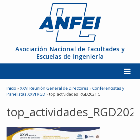
Asociación Nacional de Facultades y
Escuelas de Ingeniería
La ANFEI
Inicio
»
XXVI Reunión General de Directores
»
Conferencistas y
Panelistas XXVI RGD
»
top_actividades_RGD2021_5
Organización
top_actividades_RGD202
Miembros
Reuniones y Conferencias