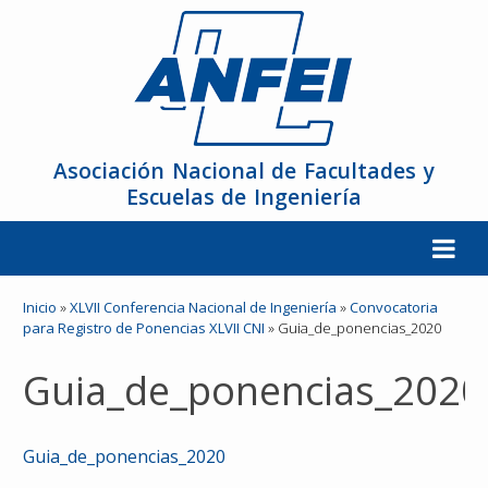
Asociación Nacional de Facultades y
Escuelas de Ingeniería
La ANFEI
Inicio
»
XLVII Conferencia Nacional de Ingeniería
»
Convocatoria
para Registro de Ponencias XLVII CNI
»
Guia_de_ponencias_2020
Organización
Guia_de_ponencias_2020
Miembros
Guia_de_ponencias_2020
Reuniones y Conferencias