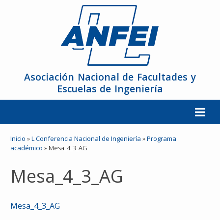
Asociación Nacional de Facultades y
Escuelas de Ingeniería
La ANFEI
Inicio
»
L Conferencia Nacional de Ingeniería
»
Programa
académico
»
Mesa_4_3_AG
Organización
Mesa_4_3_AG
Miembros
Mesa_4_3_AG
Reuniones y Conferencias