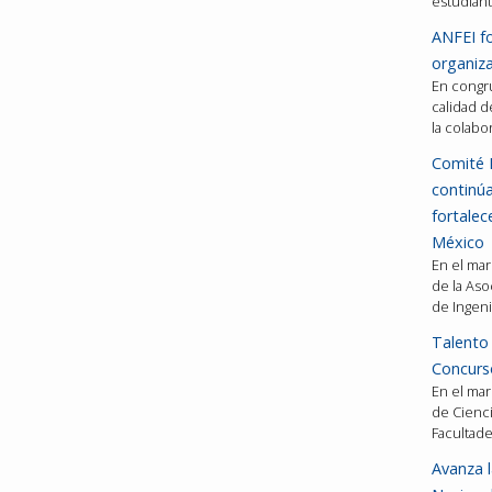
estudiant
ANFEI fo
organiza
En congru
calidad d
la colabo
Comité 
continú
fortalec
México
En el mar
de la Aso
de Ingeni
Talento 
Concurso
En el mar
de Cienci
Facultad
Avanza l