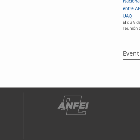
Nacional
entre AN
UAQ
El día 9 
reunión d
Event