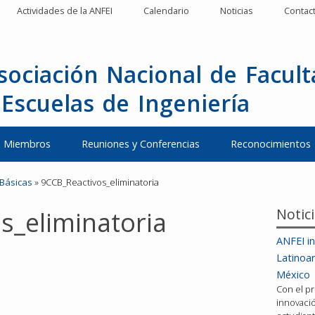
Actividades de la ANFEI
Calendario
Noticias
Contac
sociación Nacional de Facul
 Escuelas de Ingeniería
Miembros
Reuniones y Conferencias
Reconocimientos
 Básicas
»
9CCB_Reactivos_eliminatoria
Notic
s_eliminatoria
ANFEI in
Latinoa
México
Con el pr
innovació