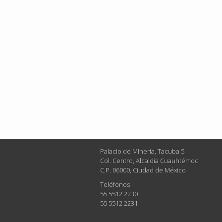
Palacio de Minería, Tacuba 5
Col. Centro, Alcaldía Cuauhtémoc
C.P. 06000, Ciudad de México
Teléfonos
55 5512 2230
55 5512 2231