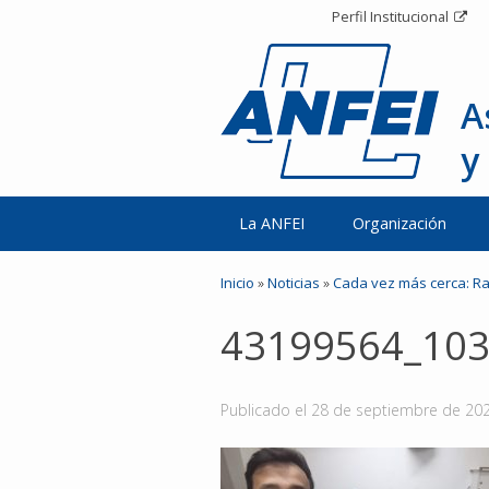
Perfil Institucional
A
y
La ANFEI
Organización
Inicio
»
Noticias
»
Cada vez más cerca: Ra
43199564_10
Publicado el
28 de septiembre de 20