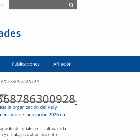
to
tades
Publicaciones
Afiliación
79757568786300928_o
ias
568786300928_o
icia la organización del Rally
mericano de Innovación 2026 en
opósito de fortalecer la cultura de la
n y el trabajo colaborativo entre