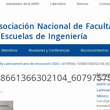
Actividades de la ANFEI
Calendario
Noticias
Contac
sociación Nacional de Facul
 Escuelas de Ingeniería
Miembros
Reuniones y Conferencias
Reconocimientos
lly Latinoamericano de innovación 2020
»
43199564_1038661366302104_60
Notic
38661366302104_6079757
ANFEI in
Latinoa
20
México
Con el pr
innovació