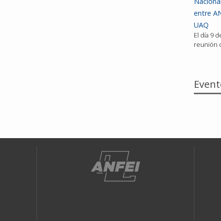
Nacional
entre AN
UAQ
El día 9 
reunión d
Event