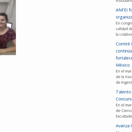
estudiant
ANFEI fo
organiza
En congru
calidad d
la colabo
Comité 
continú
fortalec
México
En el mar
de la Aso
de Ingeni
Talento 
Concurso
En el mar
de Cienci
Facultad
Avanza l