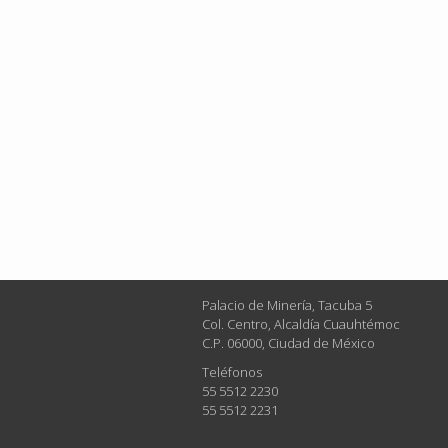
Palacio de Minería, Tacuba 5
Col. Centro, Alcaldía Cuauhtémoc
C.P. 06000, Ciudad de México
Teléfonos
55 5512 2230
55 5512 2231