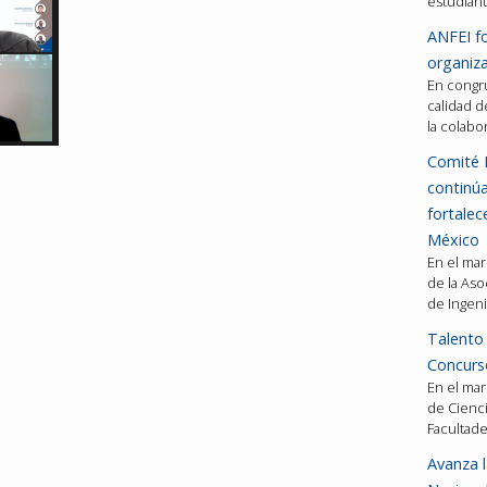
estudiant
ANFEI fo
organiza
En congru
calidad d
la colabo
Comité 
continú
fortalec
México
En el mar
de la Aso
de Ingeni
Talento 
Concurso
En el mar
de Cienci
Facultad
Avanza l