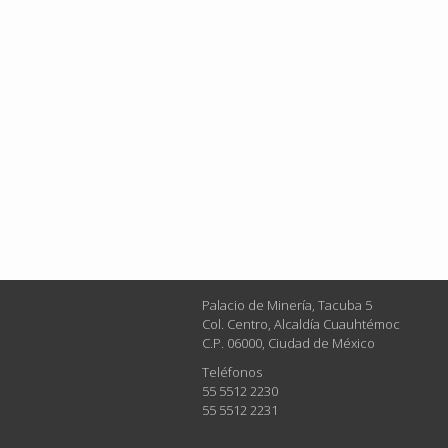
Palacio de Minería, Tacuba 5
Col. Centro, Alcaldía Cuauhtémoc
C.P. 06000, Ciudad de México
Teléfonos
55 5512 2230
55 5512 2231