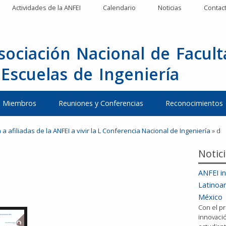
Actividades de la ANFEI
Calendario
Noticias
Contac
sociación Nacional de Facul
 Escuelas de Ingeniería
Miembros
Reuniones y Conferencias
Reconocimientos
 a afiliadas de la ANFEI a vivir la L Conferencia Nacional de Ingeniería
»
d
Notic
ANFEI in
Latinoa
México
Con el pr
innovació