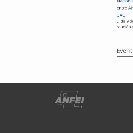
Nacional
entre AN
UAQ
El día 9 
reunión d
Event