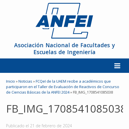
Asociación Nacional de Facultades y
Escuelas de Ingeniería
La ANFEI
Inicio
»
Noticias
»
FCQeI de la UAEM recibe a académicos que
participaron en el Taller de Evaluación de Reactivos de Concurso
de Ciencias Básicas de la ANFEI 2024
»
FB_IMG_1708541085038
Organización
FB_IMG_1708541085038
Miembros
Reuniones y Conferencias
Publicado el
21 de febrero de 2024