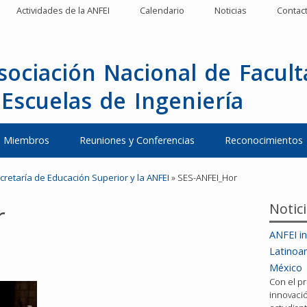
Actividades de la ANFEI
Calendario
Noticias
Contac
sociación Nacional de Facul
 Escuelas de Ingeniería
Miembros
Reuniones y Conferencias
Reconocimientos
retaría de Educación Superior y la ANFEI
»
SES-ANFEI_Hor
Notic
r
ANFEI in
Latinoa
México
Con el pr
innovació