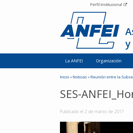
Perfil Institucional
A
y
La ANFEI
Organización
Inicio
»
Noticias
»
Reunión entre la Subsec
SES-ANFEI_Ho
Publicado el
2 de marzo de 2017