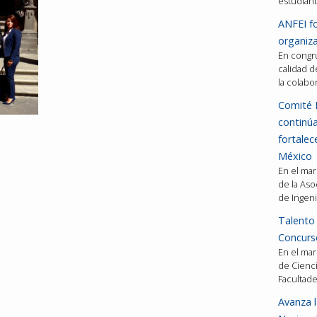
estudiant
ANFEI fo
organiza
En congru
calidad d
la colabo
Comité 
continú
fortalec
México
En el mar
de la Aso
de Ingeni
Talento 
Concurso
En el mar
de Cienci
Facultad
Avanza l