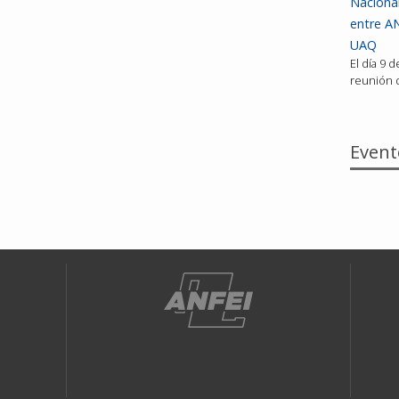
Nacional
entre AN
UAQ
El día 9 
reunión d
Event