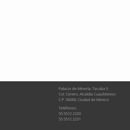
Palacio de Minería, Tacuba 5
Col. Centro, Alcaldía Cuauhtémoc
C.P. 06000, Ciudad de México
Teléfonos
55 5512 2230
55 5512 2231