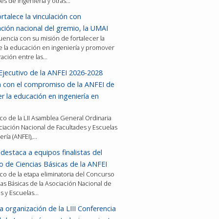
es de ingeniería y otras…
rtalece la vinculación con
ción nacional del gremio, la UMAI
encia con su misión de fortalecer la
e la educación en ingeniería y promover
ración entre las…
Ejecutivo de la ANFEI 2026-2028
a con el compromiso de la ANFEI de
er la educación en ingeniería en
co de la LII Asamblea General Ordinaria
ciación Nacional de Facultades y Escuelas
ería (ANFEI),…
destaca a equipos finalistas del
 de Ciencias Básicas de la ANFEI
co de la etapa eliminatoria del Concurso
as Básicas de la Asociación Nacional de
es y Escuelas…
a organización de la LIII Conferencia