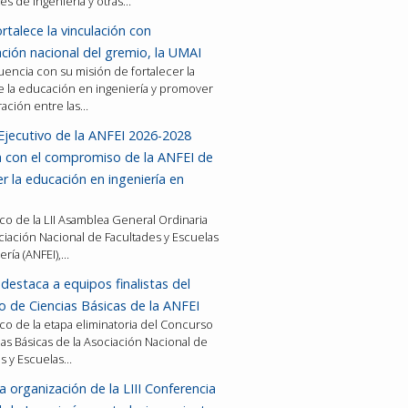
es de ingeniería y otras…
rtalece la vinculación con
ción nacional del gremio, la UMAI
encia con su misión de fortalecer la
e la educación en ingeniería y promover
ración entre las…
Ejecutivo de la ANFEI 2026-2028
a con el compromiso de la ANFEI de
er la educación en ingeniería en
co de la LII Asamblea General Ordinaria
ciación Nacional de Facultades y Escuelas
ería (ANFEI),…
destaca a equipos finalistas del
 de Ciencias Básicas de la ANFEI
co de la etapa eliminatoria del Concurso
as Básicas de la Asociación Nacional de
es y Escuelas…
a organización de la LIII Conferencia