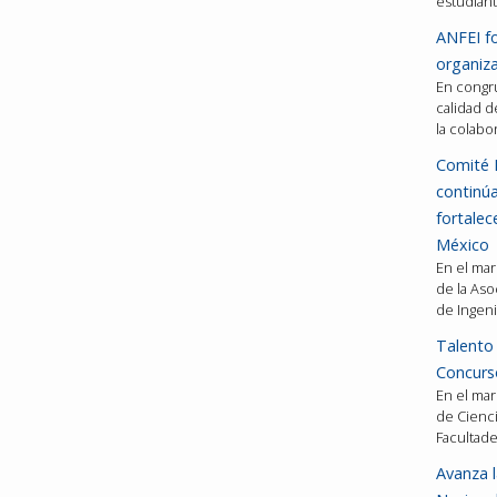
estudiant
ANFEI fo
organiza
En congru
calidad d
la colabo
Comité 
continú
fortalec
México
En el mar
de la Aso
de Ingeni
Talento 
Concurso
En el mar
de Cienci
Facultad
Avanza l