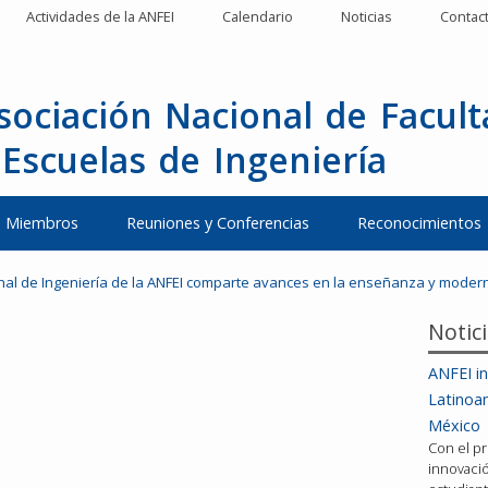
Actividades de la ANFEI
Calendario
Noticias
Contac
sociación Nacional de Facul
 Escuelas de Ingeniería
Miembros
Reuniones y Conferencias
Reconocimientos
nal de Ingeniería de la ANFEI comparte avances en la enseñanza y moderni
Notic
ANFEI in
Latinoa
México
Con el pr
innovació