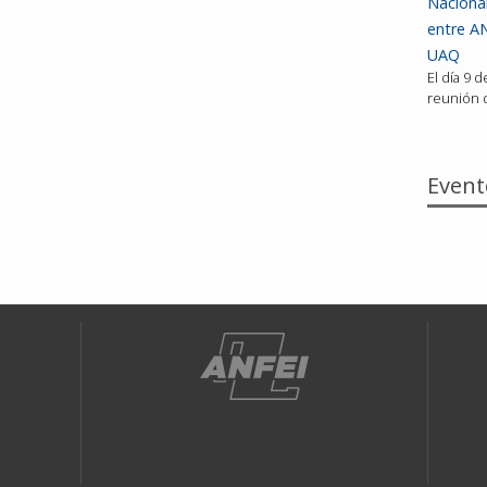
Nacional
entre AN
UAQ
El día 9 
reunión d
Event