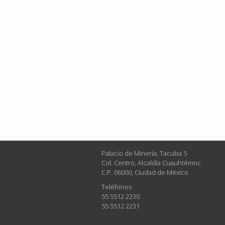
Palacio de Minería, Tacuba 5
Col. Centro, Alcaldía Cuauhtémoc
C.P. 06000, Ciudad de México
Teléfonos
55 5512 2230
55 5512 2231