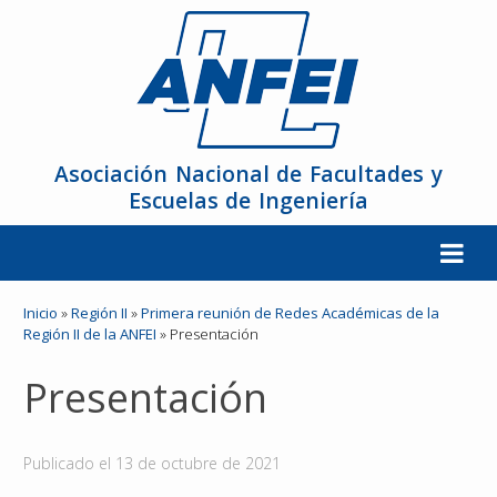
Asociación Nacional de Facultades y
Escuelas de Ingeniería
La ANFEI
Inicio
»
Región II
»
Primera reunión de Redes Académicas de la
Región II de la ANFEI
»
Presentación
Organización
Presentación
Miembros
Publicado el
13 de octubre de 2021
Reuniones y Conferencias